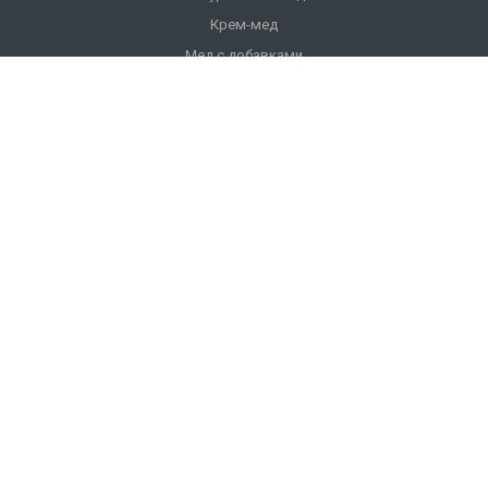
Крем-мед
Мед с добавками
Продукты пчеловодства
Напитки
Ульи
Фасованный мед
Подарочный мед
Компания
О компании
История компании
Лицензии
Отзывы
Реквизиты
Фотогалерея