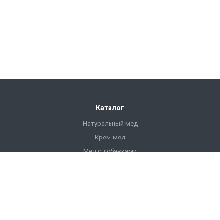
Каталог
Натуральный мед
Крем-мед
Мед с добавками
Продукты пчеловодства
Напитки
Ульи
Фасованный мед
Подарочный мед