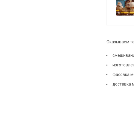
Оказываем так
смешивани
изготовлен
фасовка м
доставка 