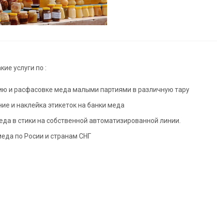
ие услуги по :
ю и расфасовке меда малыми партиями в различную тару
ие и наклейка этикеток на банки меда
еда в стики на собственной автоматизированной линии.
меда по Росии и странам СНГ