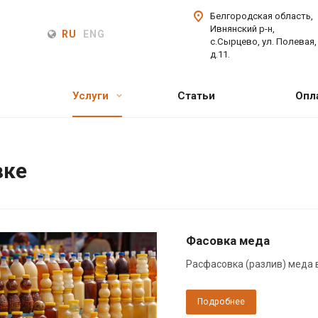
Белгородская область,
Ивнянский р-н,
RU
ENG
с.Сырцево, ул. Полевая,
д.11.
Услуги
Статьи
Опл
вке
Фасовка меда
Расфасовка (разлив) меда в 
Подробнее