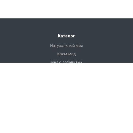
Каталог
Натуральный мед
Крем-мед
Мед с добавками
Продукты пчеловодства
Напитки
Ульи
Фасованный мед
Подарочный мед
Компания
О компании