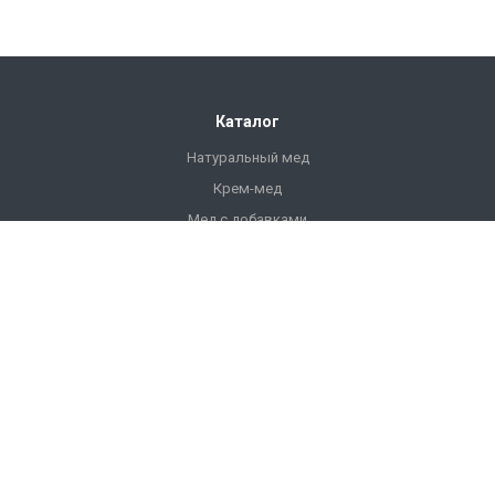
Каталог
Натуральный мед
Крем-мед
Мед с добавками
Продукты пчеловодства
Напитки
Ульи
Фасованный мед
Подарочный мед
Компания
О компании
История компании