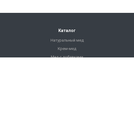
Каталог
Натуральный мед
Крем-мед
Мед с добавками
Продукты пчеловодства
Напитки
Ульи
Фасованный мед
Подарочный мед
Компания
О компании
История компании