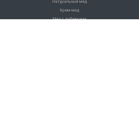
Натуральный мед
Крем-мед
Мед с добавками
Продукты пчеловодства
Напитки
Ульи
Фасованный мед
Подарочный мед
Компания
О компании
История компании
Лицензии
Отзывы
Реквизиты
Фотогалерея