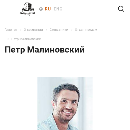
RU
ENG
Главная
О компании
Сотрудники
Отдел продаж
Петр Малиновский
Петр Малиновский