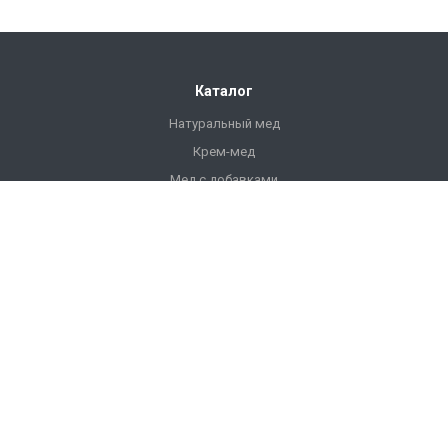
Каталог
Натуральный мед
Крем-мед
Мед с добавками
Продукты пчеловодства
Напитки
Ульи
Фасованный мед
Подарочный мед
Компания
О компании
История компании