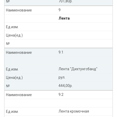
701,80р.
№
9
Наименование
Лента
Ед.изм.
Цена(ед.)
№
9.1
Наименование
Лента "Дихтунгсбанд"
Ед.изм.
рул.
Цена(ед.)
444,00р.
№
9.2
Наименование
Лента кромочная
Ед.изм.