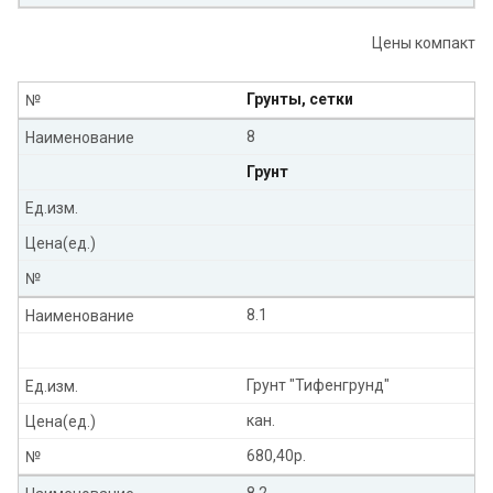
Цены компакт
Грунты, сетки
№
8
Наименование
Грунт
Ед.изм.
Цена(ед.)
№
8.1
Наименование
Грунт "Тифенгрунд"
Ед.изм.
кан.
Цена(ед.)
680,40р.
№