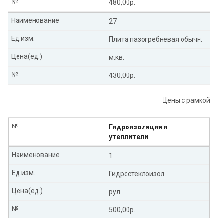
№
480,00р.
Наименование
27
Ед.изм.
Плита пазогребневая обычн.
Цена(ед.)
м.кв.
№
430,00р.
Цены с рамкой
№
Гидроизоляция и
утеплители
Наименование
1
Ед.изм.
Гидростеклоизол
Цена(ед.)
рул.
№
500,00р.