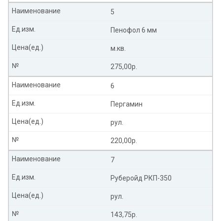
Наименование
5
Ед.изм.
Пенофол 6 мм
Цена(ед.)
м.кв.
№
275,00р.
Наименование
6
Ед.изм.
Пергамин
Цена(ед.)
рул.
№
220,00р.
Наименование
7
Ед.изм.
Руберойд РКП-350
Цена(ед.)
рул.
№
143,75р.