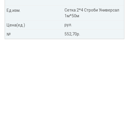
Сетка 2*4 Строби Универсал
Ед.изм.
1м*50м
рул.
Цена(ед.)
552,70р.
№