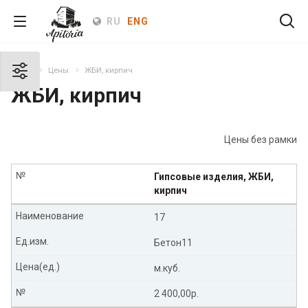
RU
ENG
Home
Цены
ЖБИ, кирпич
ЖБИ, кирпич
Цены без рамки
№
Гипсовые изделия, ЖБИ,
кирпич
Наименование
17
Ед.изм.
Бетон11
Цена(ед.)
м.куб.
№
2 400,00р.