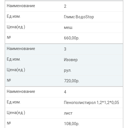
Наименование
2
Ед.изм.
Глимс ВодоStop
Цена(ед.)
меш.
№
660,00р.
Наименование
3
Ед.изм.
Изовер
Цена(ед.)
рул.
№
720,00р.
Наименование
4
Ед.изм.
Пенополистирол 1,2*1,2*0,05
Цена(ед.)
лист
№
108,00р.